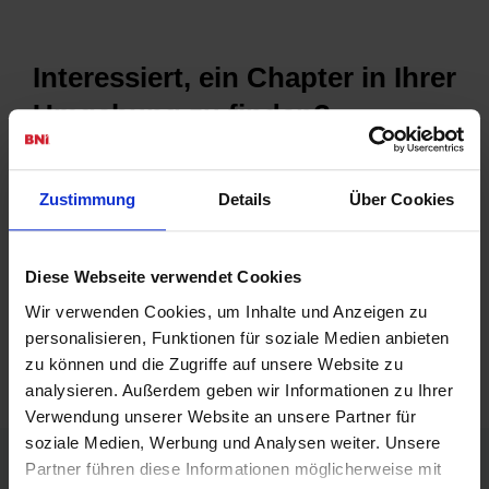
Interessiert, ein Chapter in Ihrer
Umgebung zu finden?
Der beste Weg, mehr über BNI und die Arbeitsweise zu
erfahren ist der Besuch eines lokalen
Frühstücksmeetings
.
Zustimmung
Details
Über Cookies
Lernen Sie die Unternehmer eines Chapters persönlich
kennen und heben Sie Ihre Netzwerkaktivitäten auf die
nächste Stufe.
Diese Webseite verwendet Cookies
Erfahren Sie mehr über die Vorteile, die Sie durch eine
Wir verwenden Cookies, um Inhalte und Anzeigen zu
Mitgliedschaft in einem Chapter in
Ihrer Region
nutzen
personalisieren, Funktionen für soziale Medien anbieten
können.
zu können und die Zugriffe auf unsere Website zu
analysieren. Außerdem geben wir Informationen zu Ihrer
Verwendung unserer Website an unsere Partner für
soziale Medien, Werbung und Analysen weiter. Unsere
Partner führen diese Informationen möglicherweise mit