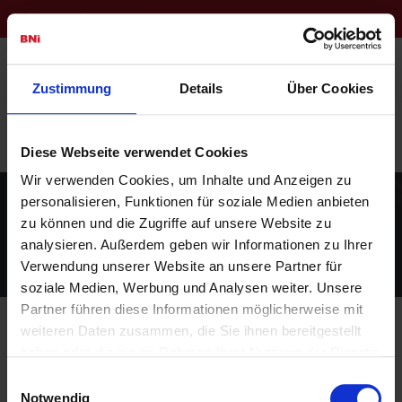
Account Login
BNI Nordwest
Zustimmung
Details
Über Cookies
Sichern Sie sich jetzt Ihren Platz im Chapter
Hier
bewerben
Diese Webseite verwendet Cookies
Neu: Unser Merchandising-Webshop
Wir verwenden Cookies, um Inhalte und Anzeigen zu
personalisieren, Funktionen für soziale Medien anbieten
Cookie Erklärung
zu können und die Zugriffe auf unsere Website zu
analysieren. Außerdem geben wir Informationen zu Ihrer
Verwendung unserer Website an unsere Partner für
soziale Medien, Werbung und Analysen weiter. Unsere
Partner führen diese Informationen möglicherweise mit
weiteren Daten zusammen, die Sie ihnen bereitgestellt
Diese Webseite verwendet Cookies. Wir verwenden Cookies,
haben oder die sie im Rahmen Ihrer Nutzung der Dienste
um Inhalte und Anzeigen zu personalisieren, Funktionen für
gesammelt haben.
Einwilligungsauswahl
soziale Medien anbieten zu können und die Zugriffe auf
Notwendig