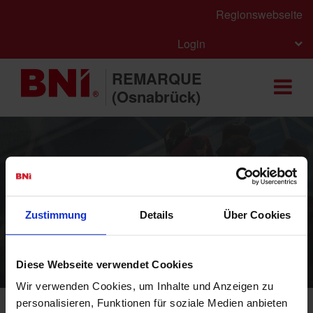
Regionswebseite
Login
REMARQUE
(Osnabrück)
BNI - Das weltweit führende
Zustimmung
Details
Über Cookies
Unternehmernetzwerk für
Empfehlungsmarketing
Diese Webseite verwendet Cookies
Wir verwenden Cookies, um Inhalte und Anzeigen zu
personalisieren, Funktionen für soziale Medien anbieten