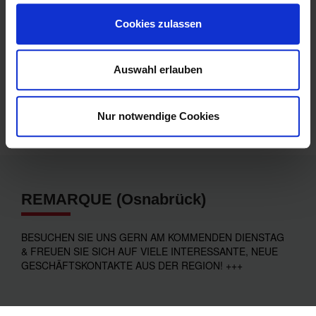
Geschäftsempfehlungen und wir sind immer auf der
Suche nach engagierten Unternehmern, die von
Cookies zulassen
Geschäftsempfehlungen profitieren wollen und selbst
nach unserer Philosophie "Wer gibt, gewinnt!" leben und
arbeiten möchten. Wollen Sie mehr über
Auswahl erlauben
Empfehlungsmarketing bei BNI erfahren und erleben,
wie es funktioniert? Dann sind Sie bei uns richtig. Wir
freuen uns auf Ihren Besuch.
Nur notwendige Cookies
REMARQUE (Osnabrück)
BESUCHEN SIE UNS GERN AM KOMMENDEN DIENSTAG
& FREUEN SIE SICH AUF VIELE INTERESSANTE, NEUE
GESCHÄFTSKONTAKTE AUS DER REGION! +++